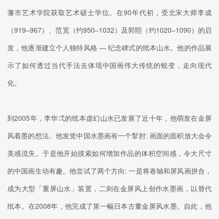
藩市艺术学院获取艺术硕士学位。在90年代初，受北宋大师李成
（919–967）、范宽（约950–1032）及郭熙（约1020–1090）的启
发，他逐渐建立个人独特风格 — 纪念碑式的纸本山水。他的作品展
示了如何透过当代手法去体现中国画伟大传统的蜕变，走向现代
化。
到2005年，李华弌的纸本虚幻山水已发展了近十年，他萌发在金屏
风着墨的想法。他发觉中国水墨画有一个掣肘: 画面的面积放大会令
美感流失。于是他开始摸索如何增加作品的体积空间感，令大尺寸
的中国画生动有趣。他尝试了两个方向: 一是将卷轴和屏风画拼合，
成为大型「重屏山水」装置，二则在金屏风上创作水墨画，以替代
纸本。在2008年，他完成了第一幅日本古董金屏风水墨。自此，他