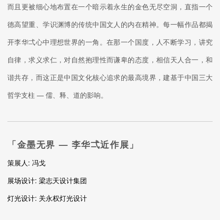
而且更被细心地布置在一个暗示着永生的金色无尽空洞，直指一个
德高望重、学识渊博的传统中国文人的内在精神。每一幅作品都揭
开李华弌心中理想世界的一角。在那一个国度，人不断学习，讲究
自律，求义求仁，对自然抱理性而谦卑的态度，相信天人合一，和
谐共存，而这正是中国文化核心追求的最高境界，建基于中国三大
哲学支柱 — 儒、释、道的影响。
「金墨无界 — 李华弌近作展」
策展人: 冯戈
展场设计: 梁志天设计集团
灯光设计: 关永权灯光设计