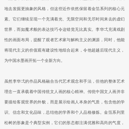
地去发掘更抽象的风格，但这些近作依然保留着金箔系列的核心元
素。它们继续呈现一个充满着光、无限空间和无尽时间来去的虚幻
世界，而如魔术般的表达技巧令这错觉无比真实。李华弌充满戏剧
性的画面布局，提醒了观者艺术家与解构主义的渊源，同时，他能
将现代主义的价值观有建设性地组合起来，令他超越后现代主义，
为中国水墨画开拓一个全新方向。
虽然李华弌的作品风格融合当代艺术观念和手法，但他的整体艺术
理念一直承载着中国传统文人画的核心精神。传统中国文人画并非
要描绘客观世界的外貌，而是展示绘画人本身的气质，包含他的学
识、信念和文化品味，总结他的学养和个人品格修炼。金箔系列里
松树的形象是个典型实例，它们的形态都注满优雅和高尚的气度，