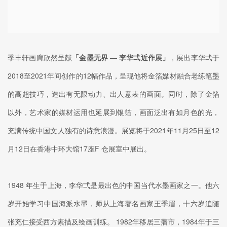
季丰轩画廊欣然呈献
「金墨无界 — 李华弌近作展」
，展出李华弌于
2018至2021年间创作的12幅作品，呈现他将金箔媒材融合老练笔墨
的高超技巧，造出有无限动力、出人意表的画面。同时，除了金箔
以外，艺术家的媒材运用也延展到银箔，画面泛出有如月色的光，
充满传统中国文人独有的诗意浪漫。展览将于2021年11月25日至12
月12日在香港中环大馆17座F 仓展室中展出。
1948 年生于上海，李华弌是最出色的中国当代水墨画家之一。他六
岁开始学习中国海派水墨，师从上海著名画家王季眉，十六岁追随
张充仁接受西方素描及绘画训练。 1982年移居三藩市，1984年于三