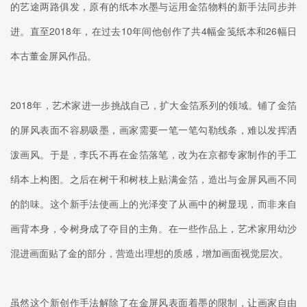
的艺途两路俱发，原有的纸本水墨与运用金箔物料的新手法同步并
进。直至2018年，在过去10年间他创作了共4幅金笺纸本和26幅日
本古董金屏风作品。
2018年，艺术家进一步挑战自己，扩大金箔系列的领域。铺了金箔
的屏风表面不容易吸墨，画家需要一笔一笔勾勒线条，难以发挥洒
泼画风。于是，李氏不再在金箔落笔，改为在京都专家制作的手工
绢本上构图。之后在树干和树枝上贴满金箔，造出与金屏风画不同
的韵味。这个新手法使画上的光泽变了从画中的树显现，而非来自
画背本身，令树身成了夺目的主角。在一些作品上，艺术家用幼沙
混进画面贴了金的部分，营造出理想的质感，增加画面视觉层次。
虽然这个新创作手法解除了在金屏风表面着墨的限制，让画家自由