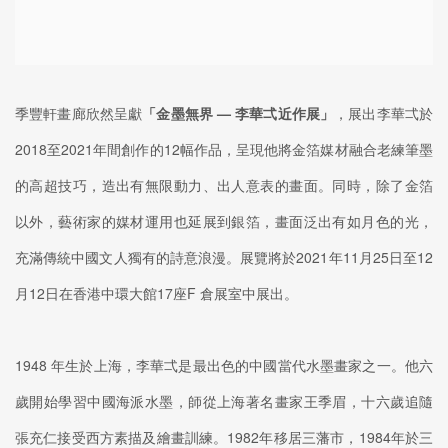
季豐軒畫廊欣然呈獻
「金墨無界 — 李華弌近作展」
，展出李華弌於
2018至2021年間創作的12幅作品，呈現他將金箔媒材融合老練筆墨
的高超技巧，造出有無限動力、出人意表的畫面。同時，除了金箔
以外，藝術家的媒材運用也延展到銀箔，畫面泛出有如月色的光，
充滿傳統中國文人獨有的詩意浪漫。展覽將於2021年11月25日至12
月12日在香港中環大館17座F 倉展室中展出。
1948 年生於上海，李華弌是最出色的中國當代水墨畫家之一。他六
歲開始學習中國海派水墨，師從上海著名畫家王季眉，十六歲追隨
張充仁接受西方素描及繪畫訓練。1982年移居三藩市，1984年於三