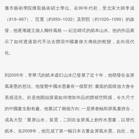
藩市藝術學院獲取藝術碩士學位。在90年代初，受北宋大師李成
（919–967）、范寬（約950–1032）及郭熙（約1020–1090）的啟
發，他逐漸建立個人獨特風格 — 紀念碑式的紙本山水。他的作品展
示了如何透過當代手法去體現中國畫偉大傳統的蛻變，走向現代
化。
到2005年，李華弌的紙本虛幻山水已發展了近十年，他萌發在金屏
風著墨的想法。他發覺中國水墨畫有一個掣肘: 畫面的面積放大會令
美感流失。於是他開始摸索如何增加作品的體積空間感，令大尺寸
的中國畫生動有趣。他嘗試了兩個方向: 一是將卷軸和屏風畫拼合，
成為大型「重屏山水」裝置，二則在金屏風上創作水墨畫，以替代
紙本。在2008年，他完成了第一幅日本古董金屏風水墨。自此，他