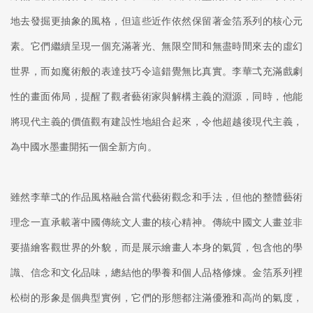
地去發掘更抽象的風格，但這些近作依然保留著金箔系列的核心元
素。它們繼續呈現一個充滿著光、無限空間和無盡時間來去的虛幻
世界，而如魔術般的表達技巧令這錯覺無比真實。李華弌充滿戲劇
性的畫面佈局，提醒了觀者藝術家與解構主義的淵源，同時，他能
將現代主義的價值觀有建設性地組合起來，令他超越後現代主義，
為中國水墨畫開拓一個全新方向。
雖然李華弌的作品風格融合當代藝術觀念和手法，但他的整體藝術
理念一直承載著中國傳統文人畫的核心精神。傳統中國文人畫並非
要描繪客觀世界的外貌，而是展示繪畫人本身的氣質，包含他的學
識、信念和文化品味，總結他的學養和個人品格修煉。金箔系列裡
松樹的形象是個典型實例，它們的形態都注滿優雅和高尚的氣度，