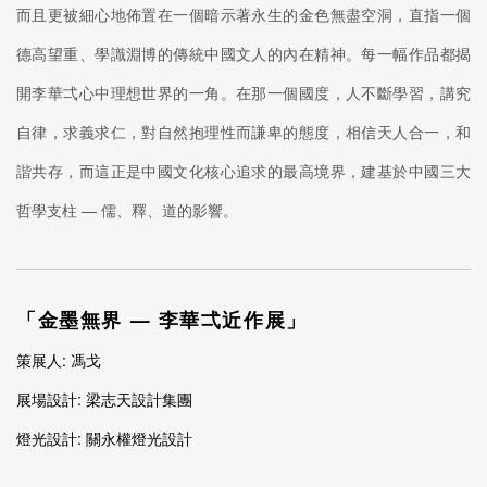
而且更被細心地佈置在一個暗示著永生的金色無盡空洞，直指一個
德高望重、學識淵博的傳統中國文人的內在精神。每一幅作品都揭
開李華弌心中理想世界的一角。在那一個國度，人不斷學習，講究
自律，求義求仁，對自然抱理性而謙卑的態度，相信天人合一，和
諧共存，而這正是中國文化核心追求的最高境界，建基於中國三大
哲學支柱 — 儒、釋、道的影響。
「金墨無界 — 李華弌近作展」
策展人: 馮戈
展場設計: 梁志天設計集團
燈光設計: 關永權燈光設計