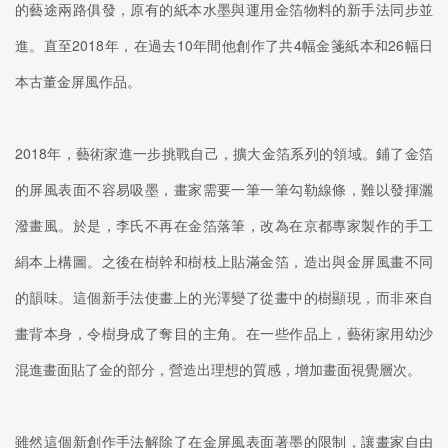
的藝途兩路俱發，原有的紙本水墨與運用金箔物料的新手法同步並
進。直至2018年，在過去10年間他創作了共4幅金箋紙本和26幅日
本古董金屏風作品。
2018年，藝術家進一步挑戰自己，擴大金箔系列的領域。鋪了金箔
的屏風表面不容易吸墨，畫家需要一筆一筆勾勒線條，難以發揮灑
潑畫風。於是，李氏不再在金箔落筆，改為在京都專家製作的手工
絹本上構圖。之後在樹幹和樹枝上貼滿金箔，造出與金屏風畫不同
的韻味。這個新手法使畫上的光澤變了從畫中的樹顯現，而非來自
畫背本身，令樹身成了奪目的主角。在一些作品上，藝術家用幼沙
混進畫面貼了金的部分，營造出理想的質感，增加畫面視覺層次。
雖然這個新創作手法解除了在金屏風表面著墨的限制，讓畫家自由