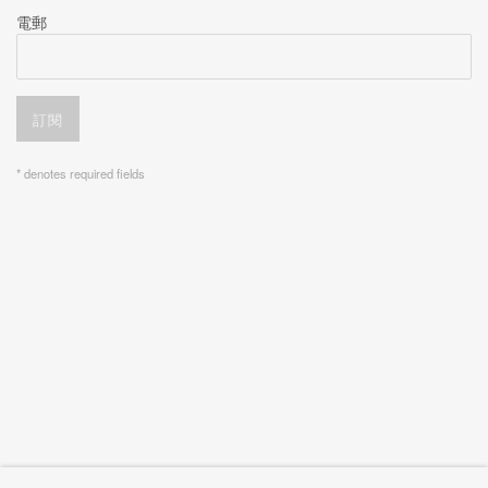
電郵
訂閱
* denotes required fields