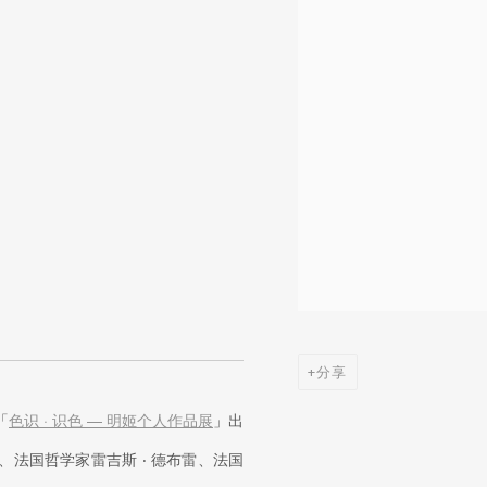
分享
「
色识 · 识色 — 明姬个人作品展
」出
潘、法国哲学家雷吉斯 ‧ 德布雷、法国