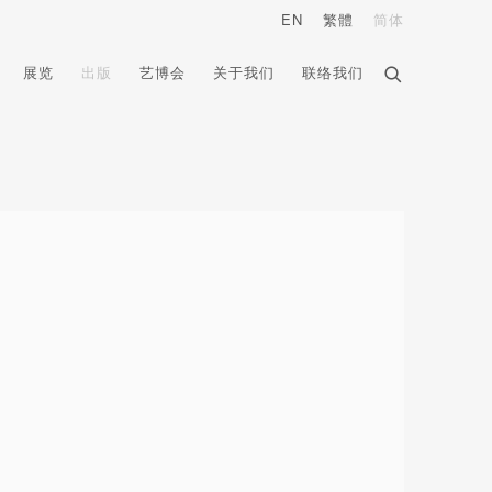
EN
繁體
简体
展览
出版
艺博会
关于我们
联络我们
e following image in a popup: