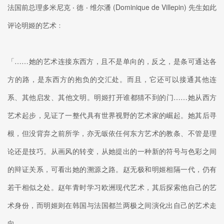
法国前总理多米尼克 ‧ 德 ‧ 维尔潘 (Dominique de Villepin) 先生如此
评论明姬的艺术﹕
「……她的艺术连接东西方，且不是单向的，反之，是条可通达各
方的路，是东西方的抱负的交汇处。而且，它还可以接通其他连
系、其他启发、其他文明。明姬打开谁都猜不到的门……她从西方
艺术起步，见证了一整代具有世界视野的艺术家的崛起。她其后寻
根，但没背弃之前所学，亦无皈依任何东方艺术的教条、不管是理
论还是技巧。从画风的转变，从她提出的一种新的符号与色彩之间
的辩证关系，可看出她的溯源之路。赵无极和明姬相隔一代，仍有
若干相似之处。赵年青时学习欧洲现代艺术，其后探索他自己的艺
术身份，而明姬则在韩国与法国都兰两极之间演化出自己的艺术走
向……