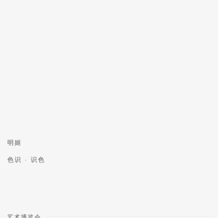
明姬
色识 · 识色
艺术博览会