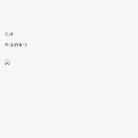
明姬
瞬逝的永恒