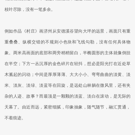
枝叶尽除，没有一笔多余。
例如作品《村庄》画济州从安德溪谷望向大坪的远景，画面只有重
重叠叠、纵横交错的不规则小色块和飞线勾勒，没有任何具体物
象。两米高画面的底部和两旁稍稍留白，半椭圆形的主体就像倒挂
在半空；下方一丛沉厚的金色碎片在轻抖，想必是阳光打在近处草
木溅起的闪动；中间是厚厚薄薄、大大小小、弯弯曲曲的淡黄、淡
米、淡灰、淡绿、淡蓝等在回旋，是远处山林躺在微风里，还有夹
杂的人迹、故事？而最顶是一颗颗的淡蓝、淡白在滚动，是无际的
天幕了。由近而远，紧密细腻，印象抽象，随气随节，融汇贯通，
不着痕迹。