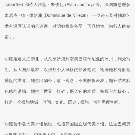
Labarthe) 和诗人雅蓝 ‧ 朱佛瓦 (Alain Jouffroy) 等。法国前总理多
米尼克 ‧ 德 ‧ 维尔潘 (Dominique de Villepin) - 一位诗人及对抽象艺
术有深厚认识的艺评家，对明姬推崇备至，形容她为「内行人的秘
密」。
明姬走遍大江南北，从戈壁沙漠到南美巴塔哥尼亚的冰川，到处写
生。从大自然取材，以强烈个人风格的抽象笔法，绘画她独有触觉
捕捉的世界。她走出物外，放下观念，不断解拆表象，翻开结构和
色感的逻缉。她把「世界」打碎，探入它的本质，掌握它的核心，
打造一个摆脱地域、时间、文化、历史，摆脱一切的另度空间。
明姬曾于各大美术馆展出，包括韩国国立现代美术馆、法国巴黎庞
比度艺术中心、中国美术馆、上海美术馆。