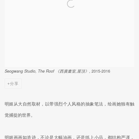
Seogwang Studio, The Roof 《西廣畫室,屋頂》
, 2015-2016
分享
明姬从大自然取材，以带强烈个人风格的抽象笔法，绘画她独有触
觉捕捉的世界。
明姬画画如造诗，不论是大幅油画，还是纸上小品，都结构严谨，