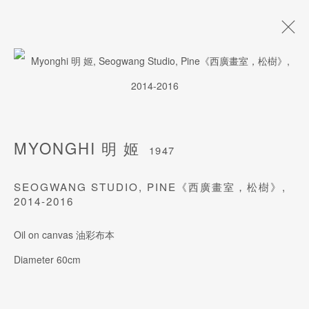
姜明姬
1947
生平
作品
风格
展览
出版
艺术博览会
MYONGHI 明 姬
1947
SEOGWANG STUDIO, PINE《西廣畫室，松樹》
,
2014-2016
订阅我们的电子邮件
姓氏
Oil on canvas 油彩布本
Diameter 60cm
名字