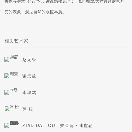
象探寻潜意识与记忆，诉说隐秘真理；一如印象派大师透过瞬息万
变的表象，洞见自然的永恒本质。
相关艺术家
赵无极
谢景兰
李华弌
薛 松
ZIAD DALLOUL 齊亞德・達盧勒