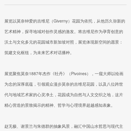
展览以莫奈钟爱的吉维尼（Giverny）花园为依托，从他历久弥新的
艺术精神，探寻地域对创作灵感的激发。将吉维尼作为孕育创意的
沃土与文化多元的花园城市新加坡对照，展览体现新空间的愿景：
筑建文化枢纽，为未来艺术对话播种。
展览聚焦莫奈1887年杰作《牡丹》（Pivoines），一窥大师以绘画
为念的深厚底蕴，引领观众漫步莫奈的吉维尼花园，以及八位跨世
代与地域艺术家的心灵净土，花园成为自然与人文交织之地，这片
精心营造的景致揭示的精神、哲学与心理境界超越感知表象。
赵无极、谢景兰与朱德群的抽象风景，融汇中国山水哲思与现代主