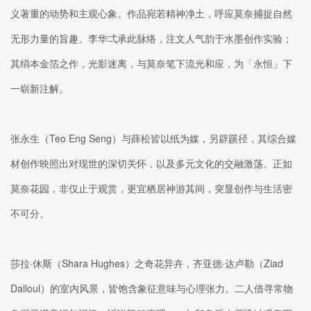
义著重的动势和主观心象。作品宛若精神净土，呼应莫奈捕捉自然
无形力量的旨趣。李华弌承此脉络，注文人气韵于水墨创作实验；
其绢本金箔之作，光影迷离，与莫奈笔下流光和应，为「永恒」下
一崭新注解。
张永生（Teo Eng Seng）与薛松皆以纸为媒，另辟蹊径，其综合媒
材创作映照出对现世的深切关怀，以及多元文化的交融激荡。正如
莫奈花园，非仅止于观赏，更宜栖居神游其间，突显创作与生活密
不可分。
莎拉·休斯（Shara Hughes）之奇花异卉，齐亚德·达卢勒（Ziad
Dalloul）的室内风景，皆饱含象征意味与心理张力。二人借寻常物