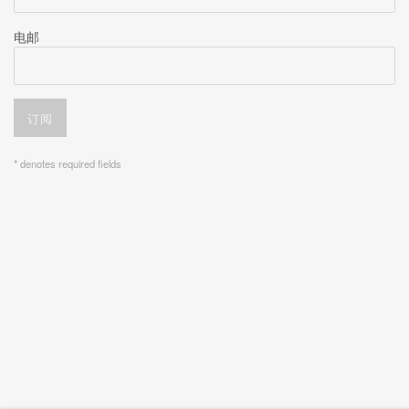
电邮
订阅
* denotes required fields