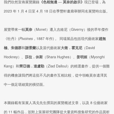
我們欣然宣佈展覽圖錄
《色相無邊
—
莫奈的啟示》
現已登場，為
2023 年 1 月 4 日至 4 月 18 日在季豐軒畫廊舉辦同名展覽時出版。
展覽帶來一幅
莫奈
（Monet）遷入吉維尼（Giverny）後的早年傑作
《牡丹》(
Pivoines
，1887 年作) 。 同場展品包括現代藝術家
趙無
極、朱德群
和
謝景蘭
以及當代藝術家
大衛．霍克尼
（David
Hockney）、
莎拉．休斯
（Shara Hughes）、
姜明姬
（Myonghi
Kang）和
齊亞德．達盧勒
（Ziad Dalloul）的精選畫作，提供一個難
得的機會讓我們將這批不凡的畫作互相比較，從中領略莫奈遺澤其
中一個足堪細賞的橫切面。
本圖錄載有策展人馮戈先生撰寫的展覽概述文章，以及 8 位藝術家
的 11 幅作品，並附上策展研究團隊從大量資料搜集研究的作品賞析