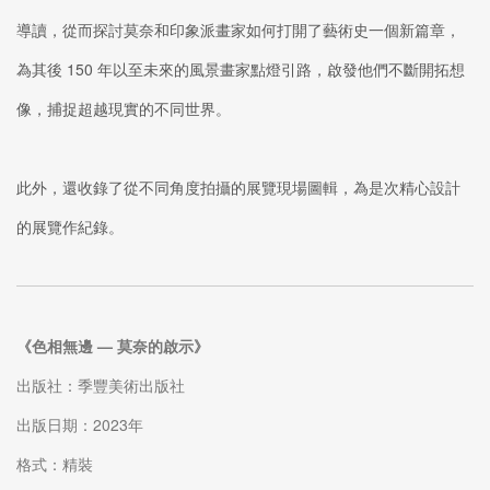
導讀，從而探討莫奈和印象派畫家如何打開了藝術史一個新篇章，
為其後 150 年以至未來的風景畫家點燈引路，啟發他們不斷開拓想
像，捕捉超越現實的不同世界。
此外，還收錄了從不同角度拍攝的展覽現場圖輯，為是次精心設計
的展覽作紀錄。
《色相無邊
—
莫奈的啟示》
出版社：季豐美術出版社
出版日期：2023年
格式：精裝