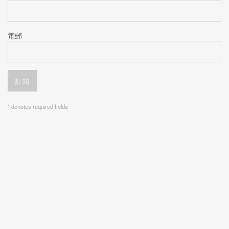
電郵
訂閱
* denotes required fields