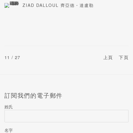
ZIAD DALLOUL 齊亞德・達盧勒
11
/ 27
上頁
下頁
訂閱我們的電子郵件
姓氏
名字