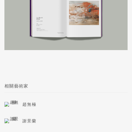
相關藝術家
趙無極
謝景蘭