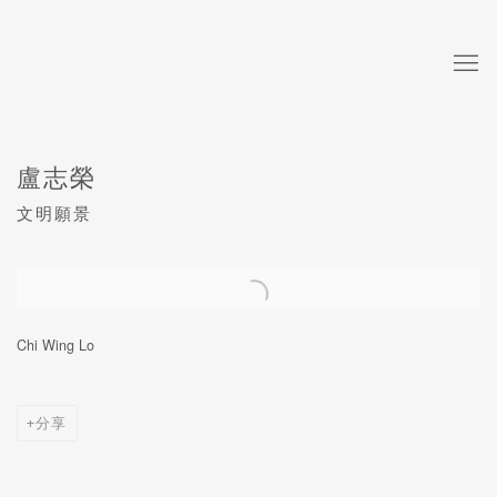
盧志榮
文明願景
Open a larger version of the following image in a popup:
Chi Wing Lo
分享