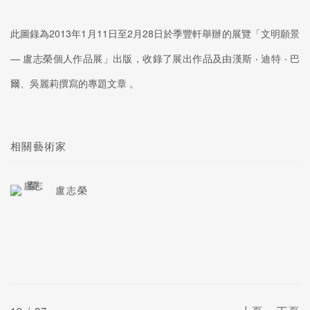
此圖錄為2013年1月11日至2月28日於季豐軒舉辦的展覽「文明願景
— 盧志榮個人作品展」出版，收錄了展出作品及由漢斯 ‧ 迪特 ‧ 巴
爾、吳麗莉撰寫的專題文章 。
相關藝術家
盧志榮