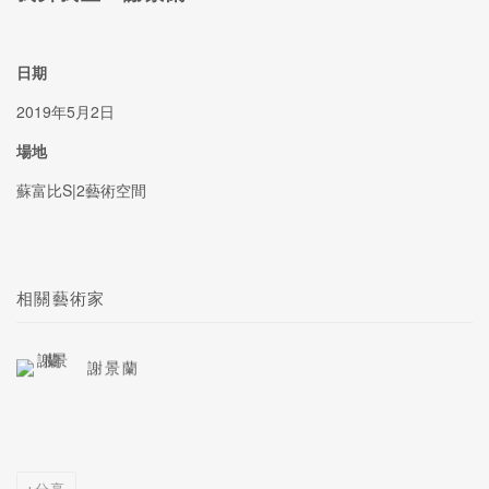
日期
2019年5月2日
場地
蘇富比S|2藝術空間
相關藝術家
謝景蘭