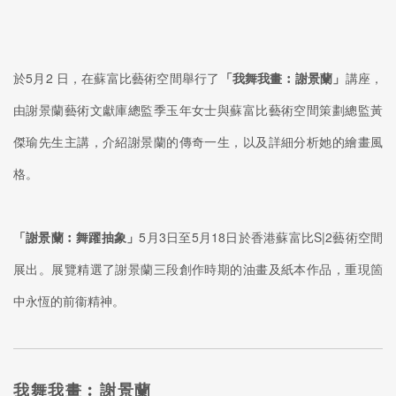
於5月2 日，在蘇富比藝術空間舉行了
「我舞我畫︰謝景蘭」
講座，
由謝景蘭藝術文獻庫總監季玉年女士與蘇富比藝術空間策劃總監黃
傑瑜先生主講，介紹謝景蘭的傳奇一生，以及詳細分析她的繪畫風
格。
「謝景蘭︰舞躍抽象」
5月3日至5月18日
於
香港蘇富比S|2藝術空間
展出。展覽精選了謝景蘭三段創作時期的油畫及紙本作品，重現箇
中永恆的前衞精神。
我舞我畫︰謝景蘭