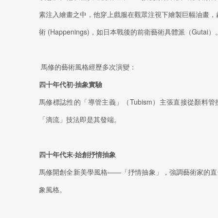
素注入繪畫之中，他穿上戲服在觀眾注視下繪製巨幅油畫，啟
術 (Happenings)，如日本戰後的前衛藝術具體派（Gutai）
馬修的藝術風格經歷多次演變：
四十年代初‧抽象實驗
馬修標誌性的「導管主義」（Tubism）主張直接從顏料
「滴流」技法即是其發端。
四十年代末‧始創抒情抽象
馬修開創全新美學風格——「抒情抽象」，強調藝術家的直
象風格。