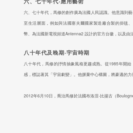
六、七十年代‧應用藝術
六、七十年代，馬修的創作廣為法國人民認識。他意識到藝
至生活層面，例如與法國塞夫爾國家製造廠合製的掛毯、由
幣、為法國新電視頻道Antenna2 設計的官方台徽，以及
八十年代及晚期‧宇宙時期
八十年代，馬修的抒情抽象風格更趨成熟。從1985年開
感，標誌著其「宇宙劇變」。他摒棄中心構圖，將豪邁的力
2012年6月10日，喬治馬修於法國布洛涅-比揚古（Boulogne-B