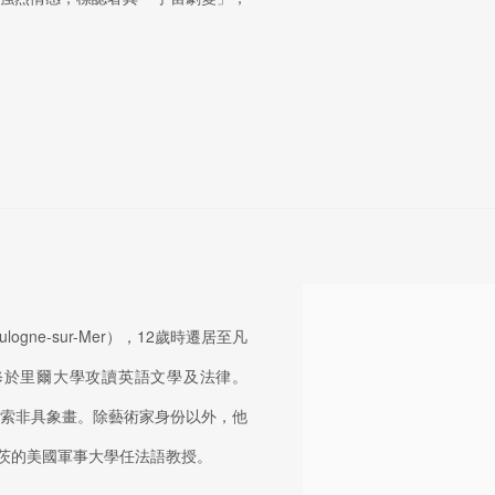
gne-sur-Mer），12歲時遷居至凡
修於里爾大學攻讀英語文學及法律。
探索非具象畫。除藝術家身份以外，他
茨的美國軍事大學任法語教授。