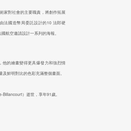
術家對社會的主要職責，將創作拓展
法國造幣局委託設計的10 法郎硬
由法國航空邀請設計一系列的海報。
始，他的繪畫變得更具爆發力和強烈情
量及鮮明對比的色彩充滿整個畫面。
illancourt）逝世，享年91歲。