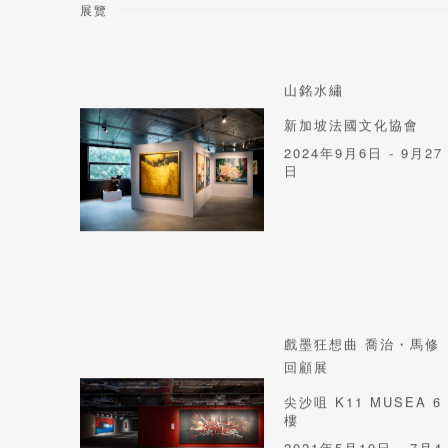
展覽
山銘水繡
新加坡法國文化協會
2024年9月6日 - 9月27
日
戲墨狂想曲 喬治・馬修
回顧展
尖沙咀 K11 MUSEA 6
樓
2021年5月19日 - 7月4