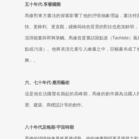
五十年代‧享譽國際
馬修對東方書法的探索影響了他的抒情抽象理論，書法特
快、更鋒利、更直觀，綫條與純色背景的對比也愈加鮮明，
澎湃能量與即興筆觸。馬修首度嘗試斑點派（Tachiste）風格
點或污漬）。他將表演元素引入繪畫之中，巨幅畫布成了
舞」。
六、七十年代‧應用藝術
這是他在法國聲名鵲起的高峰期，馬修的創作廣為法國人
塑、建築、商標設計等的創作。
八十年代及晚期‧宇宙時期
馬修的抒情抽象風格更趨成熟，他的繪畫變得更具爆發力和