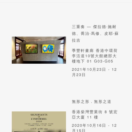
三重奏 — 傑拉德‧施耐
德、喬治‧馬修、皮耶‧蘇
拉吉
季豐軒畫廊 香港中環荷
李活道10號大館總部大
樓地下 01 G03-G05
2021年10月23日 - 12
月23日
無形之形．無形之道
香港柴灣豐業街 8 號宏
亞大廈 11 樓
2020年10月16日 - 12
月15日