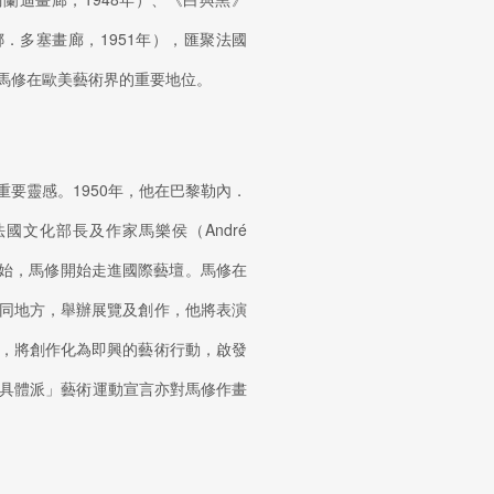
s （尼娜．多塞畫廊，1951年），匯聚法國
馬修在歐美藝術界的重要地位。
要靈感。1950年，他在巴黎勒內．
展。法國文化部長及作家馬樂侯（André
2年始，馬修開始走進國際藝壇。馬修在
同地方，舉辦展覽及創作，他將表演
，將創作化為即興的藝術行動，啟發
衛「具體派」藝術運動宣言亦對馬修作畫