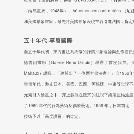
（兩島畫廊，1948年）、Véhémences confrontée
和美國抽象畫家，最先將美國抽象表現主義引進法國，肯定
五十年代‧享譽國際
自五十年代初，東方書法為馬修的抒情抽象理論與創作提供重
德魯因畫廊（Galerie René Drouin）舉辦了首次個
Malraux）讚嘆︰「終於出了一位西方書法家！」自195
整個年代，遊走日本、美國、巴西、阿根廷、中東等全球不
元素引入繪畫之中，穿上戲服在觀眾的注視下繪製巨幅油畫
了1960 年代的行為藝術及偶發藝術。1956 年，日本前
技術予以「高度讚譽」的肯定。