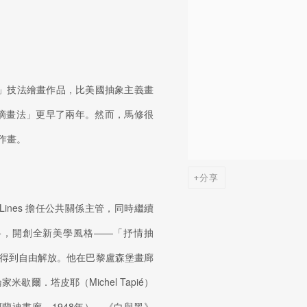
流」技法繪畫作品，比美國抽象主義畫
次使用「滴畫法」更早了兩年。然而，馬修很
作畫。
分享
s Lines 擔任公共關係主管，同時繼續
格，開創全新美學風格——「抒情抽
得到自由解放。他在巴黎盧森堡畫廊
米歇爾．塔皮耶（Michel Tapié）
．阿蘭迪畫廊，1948年）、《白與黑》