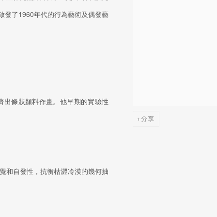
發了1960年代的行為藝術及偶發藝
。
管擠出條狀顏料作畫。他早期的實驗性
分享
覺和自發性，抗衡枯澀冷漠的幾何抽