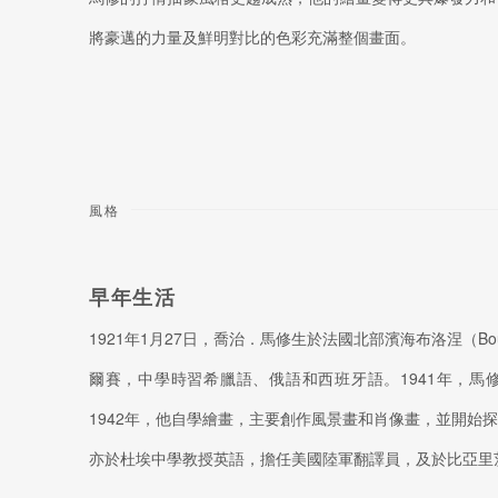
將豪邁的力量及鮮明對比的色彩充滿整個畫面。
風格
早年生活
1921年1月27日，喬治．馬修生於法國北部濱海布洛涅（Boulo
爾賽，中學時習希臘語、俄語和西班牙語。1941年，馬
1942年，他自學繪畫，主要創作風景畫和肖像畫，並開始
亦於杜埃中學教授英語，擔任美國陸軍翻譯員，及於比亞里