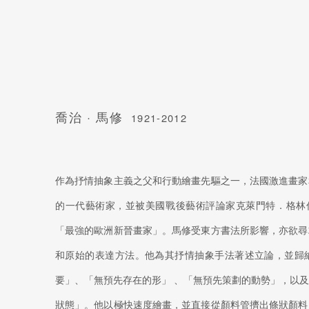
喬治 · 馬修
1921-2012
作為抒情抽象主義之父和行動繪畫先驅之一，法國激進畫家
的一代藝術家，並被美國戰後藝術評論家克萊門特．格林伯格（Cl
「最強的歐洲新晉畫家」。馬修受東方書法所影響，亦欲尋
和原始的表達方法。他為其抒情抽象手法著述立論，並歸
要」、「無預先存在的形」 、「無預先策劃的動勢」，以
狀態」。他以極快速度繪畫，並直接從顏料管擠出條狀顏料