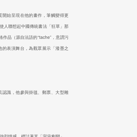
質開始呈現在他的畫作，筆觸變得更
使人聯想起中國傳統書法「狂草」那
作品（源自法語的“tache”，意謂污
他的表演舞台，為觀眾展示「潑墨之
民認識，他參與掛毯、郵票、大型雕
強烈情感，標誌著其「宇宙劇變」，