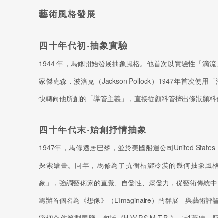
藝術風格發展
四十年代初‧抽象實驗
1944 年，馬修開始發展抽象風格。他首次以實驗性「滴
家傑克森．波洛克（Jackson Pollock）1947年首
快轉向他所創的「導管主義」，直接從顏料管擠出條狀顏料
四十年代末‧始創抒情抽象
1947年，馬修遷居巴黎，並於美國船運公司United State
探索繪畫。同年，馬修為了抗衡枯澀冷漠的幾何抽象風
象」，強調藝術家的直覺、自發性、爆發力，從藝術傳統中
籌辦首個名為《想像》（L’Imaginaire）的群展，與藝術評論家
密切合作策劃展覽，包括《H.W.P.S.M.T.B.》（科萊特