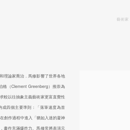
藝術家
和理論家喬治．馬修影響了世界各地
ement Greenberg）推崇為
求較以往抽象主義藝術家更富直覺性
納成四個主要準則：「落筆速度為首
及在創作過程中進入「猶如入迷的凝神
，畫作充滿爆炸力。馬修常將表演元