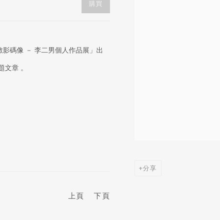
購買
「數影碼像 － 李二男個人作品展」出
題文章 。
分享
上頁
下頁