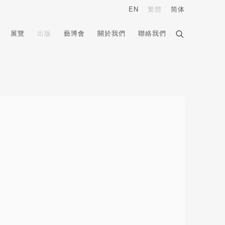
EN
繁體
简体
展覽
出版
藝博會
關於我們
聯絡我們
e following image in a popup: