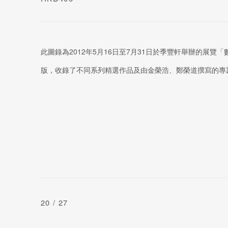
此圖錄為2012年5月16日至7月31日於季豐軒舉辦的展覽
版，收錄了不同系列精選作品及由金榮浩、鄭榮道撰寫的專
20
/ 27