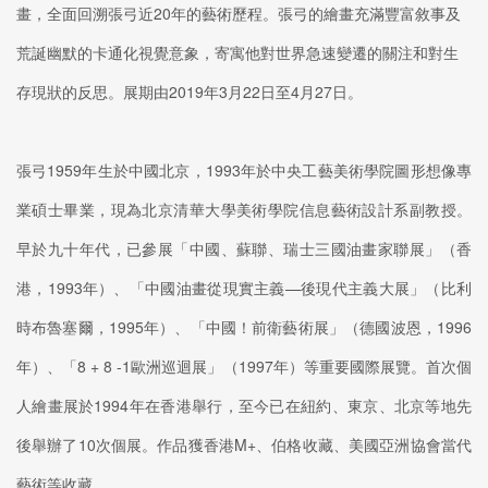
畫，全面回溯張弓近20年的藝術歷程。張弓的繪畫充滿豐富敘事及
荒誕幽默的卡通化視覺意象，寄寓他對世界急速變遷的關注和對生
存現狀的反思。展期由2019年3月22日至4月27日。
張弓1959年生於中國北京，1993年於中央工藝美術學院圖形想像專
業碩士畢業，現為北京清華大學美術學院信息藝術設計系副教授。
早於九十年代，已參展「中國、蘇聯、瑞士三國油畫家聯展」（香
港，1993年）、「中國油畫從現實主義—後現代主義大展」（比利
時布魯塞爾，1995年）、「中國！前衛藝術展」（德國波恩，1996
年）、「8 + 8 -1歐洲巡迴展」（1997年）等重要國際展覽。首次個
人繪畫展於1994年在香港舉行，至今已在紐約、東京、北京等地先
後舉辦了10次個展。作品獲香港M+、伯格收藏、美國亞洲協會當代
藝術等收藏。