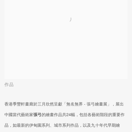
作品
香港季豐軒畫廊於三月欣然呈獻「無名無界 - 張弓繪畫展」，展出
中國當代藝術家
張弓
的繪畫作品共24幅，包括各藝術階段的重要作
品，如最新的伊甸園系列、城市系列作品，以及九十年代早期繪