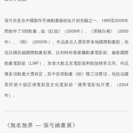
張弓亦是在中國製作手繪動畫藝術短片的先驅之一。1999至2009年
間創作了5部動畫，如《紅姐》（2009年）、《黑豬白豬》（2005
年）、《樹》（2003年）。作品多次入選世界各地國際動畫節，包
括法國安錫國際動畫影展、比利時布魯塞爾動畫電影節、倫敦國際
動畫電影節（LIAF）、加拿大魁北克電影資料館放映單元等。作品
獲多項動畫大獎肯定，其中首部動畫《樹》獲三項獎項，包括法國
里昂第十屆亞洲電影及文化電影節「優秀電影短片獎」（2004
年）。
《無名無界 — 張弓繪畫展》