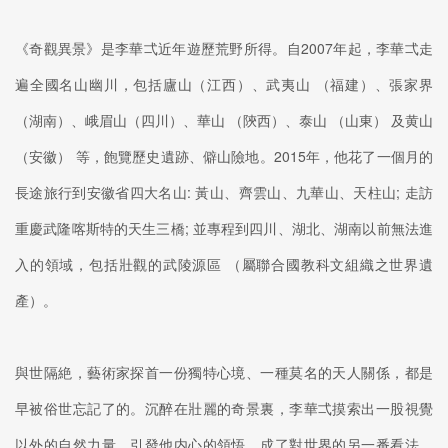
《奇觀異景》是李華弌近年遊歷荒野所得。自2007年起，李華弌走
遍全國名山幽川，包括廬山（江西）、武夷山 （福建）、張家界
（湖南）、峨眉山（四川）、華山 （陝西）、泰山 （山東） 及黄山
（安徽） 等，飽覽歷史遺跡、僻山險地。2015年，他花了一個月的
長途旅行到安徽省四大名山: 黃山、齊雲山、九華山、天柱山; 走訪
重慶武隆喀斯特的天生三橋; 並專程到四川、湖北、湖南以前無法進
入的領域，包括壯觀的武陵源區 （屬聯合國教科文組織之世界遺
產）。
與世隔絶，藝術家探首一份獨特心境、一種莫名的天人關係，都是
早被俗世忘記了的。沉醉在壯麗的奇景裏，李華弌摸索出一股視覺
以外的自然力量，引發他内心的領悟，成了對世界的另一番看法。