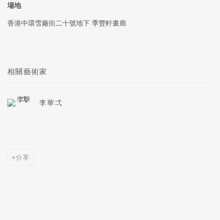
場地
香港中環雪廠街二十號地下 季豐軒畫廊
相關藝術家
李華弌
分享