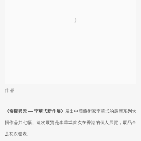
作品
《奇觀異景 — 李華弌新作展》
展出中國藝術家李華弌的最新系列大
幅作品共七幅。這次展覽是李華弌首次在香港的個人展覽，展品全
是初次發表。