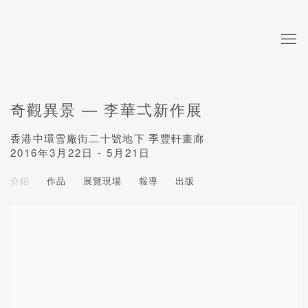
奇觀異景 — 李華弌新作展
香港中環雪廠街二十號地下 季豐軒畫廊
2016年3月22日 - 5月21日
介紹
作品
展覽現場
報導
出版