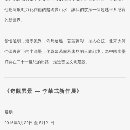
他把這股動力化作他的超現實山水，讓我們窺探一個超越平凡感官
的新世界。
領悟通明，潑墨詭異，佈局迷離，若蓋彌彰，扣人心弦。北宋大師
們硯裏留下的半滴墨，化為幕幕前所未見的三維幻境，為中國水墨
打開在二十一世紀的出路，走進普世文明建設。
《奇觀異景 — 李華弌新作展》
展期
2016年3月22日 至 5月21日