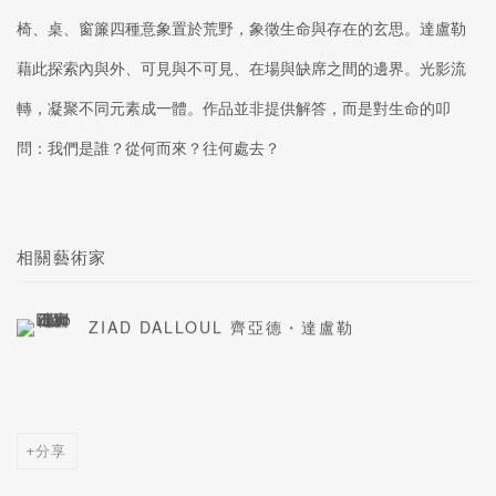
椅、桌、窗簾四種意象置於荒野，象徵生命與存在的玄思。達盧勒
藉此探索內與外、可見與不可見、在場與缺席之間的邊界。光影流
轉，凝聚不同元素成一體。作品並非提供解答，而是對生命的叩
問：我們是誰？從何而來？往何處去？
相關藝術家
ZIAD DALLOUL 齊亞德・達盧勒
分享