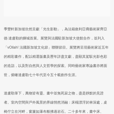
季豐軒新加坡欣然呈獻「光生影動」，為法籍敘利亞裔藝術家齊亞
德·達盧勒的獅城首展。展覽與法國駐新加坡大使館合作，並列入
「vOilah! 法國新加坡文化節」聯辦節目。
展覽將呈現藝術家近五年
的精彩畫作，配以精選版畫及歷年詳盡文獻，盡顯其駕馭光影色彩
的造詣，以及對自然與人文哲學的探索。同時藝術家專論書亦將面
世，俯瞰達盧勒七十年代至今五十載創作生涯。
達盧勒筆下，萬物皆有靈。畫中並無死寂之物，盡是靜默的見證
者。室內空間與戶外風景的界線悄然消融：床榻漂浮於林深處，桌
椅佇立在河畔，窗簾如瀑布般拂過岩石。
二十多年來，畫中床、