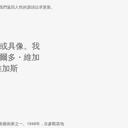
我們返回人性的源頭以求更新。
或具像。我
爾多
・
維加
維加斯
藝術家之一。1948年，在參觀當地