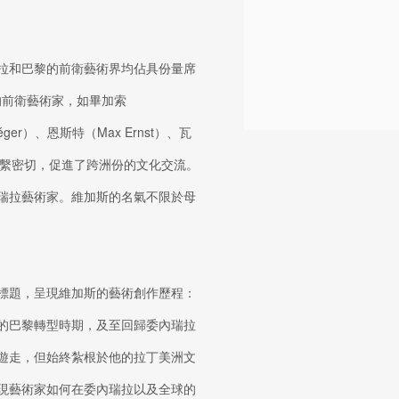
拉和巴黎的前衛藝術界均佔具份量席
的前衛藝術家，如畢加索
Léger）、恩斯特（Max Ernst）、瓦
ta）等人聯繫密切，促進了跨洲份的文化交流。
瑞拉藝術家。維加斯的名氣不限於母
標題，呈現維加斯的藝術創作歷程：
的巴黎轉型時期，及至回歸委內瑞拉
遊走，但始終紮根於他的拉丁美洲文
現藝術家如何在委內瑞拉以及全球的