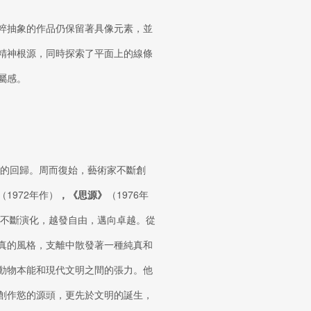
粹抽象的作品仍保留著具像元素，並
精神根源，同時探索了平面上的線條
屬感。
騰的回歸。周而復始，藝術家不斷創
（1972年作）
，《思源》
（1976年
象不斷演化，越發自由，邁向卓越。從
真的風格，支離中散發著一種純真和
動物本能和現代文明之間的張力。他
創作慾的源頭，更先於文明的誕生，