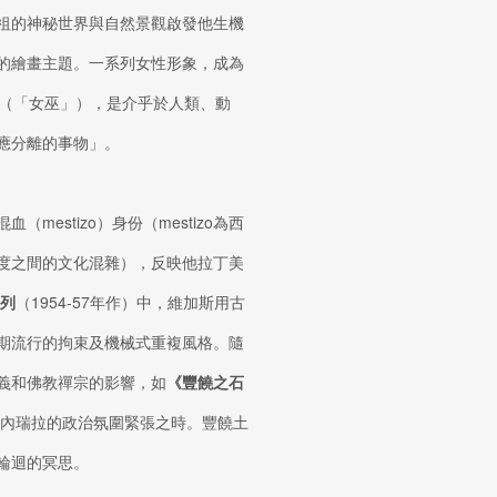
祖的神秘世界與自然景觀啟發他生機
的繪畫主題。一系列女性形象，成為
（「女巫」），是介乎於人類、動
應分離的事物」。
estizo）身份（mestizo為西
度之間的文化混雜），反映他拉丁美
列
（1954-57年作）中，維加斯用古
期流行的拘束及機械式重複風格。隨
義和佛教禪宗的影響，如
《豐饒之石
委內瑞拉的政治氛圍緊張之時。豐饒土
輪迴的冥思。