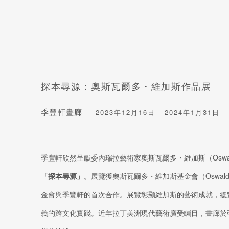
探本尋源：奧斯瓦爾多・維加斯作品展
季豐軒畫廊
2023年12月16日 - 2024年1月31日
季豐軒欣然呈獻委內瑞拉藝術家奧斯瓦爾多・維加斯（Oswaldo V
「探本尋源」
。展覽獲奧斯瓦爾多
・
維加斯基金會（Oswaldo
金會與季豐軒的首次合作。展覽彰顯維加斯的藝術成就，總
義的跨文化實踐。近年拉丁美洲現代藝術廣受矚目，畫廊於