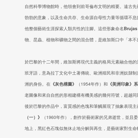
自然科學博物館時，他領會到前哥倫布文明的精要。遠古先
勃勃的意象，以及生命共存、生命源自母性力量等循環不息
他整個藝術生涯探索人類共性的注腳。這些形象命名
Brujas
物、昆蟲、植物和礦物之間的混合體，是維加斯口中「本不
於巴黎的十二年間，維加斯將現代主義的格局元素融合他的混血（m
班牙語，意為拉丁文化中土著傳統、歐洲殖民和非洲奴隸制
洲的身份。在
《灰色構圖》
（1954年作）和
《美洲印象》系
老圖像和來自自然的形相建構有機美感的幾何符號，超越同
後於巴黎的作品中，富質感的色塊和筆觸展現了抽象表現主
（一）》
（1960年作），創作於藝術家的兄弟逝世，並且
地上，黑紅色石塊似無休止地分解與再生，是藝術家對生命