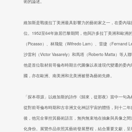
術的論述。
維加斯是戰後拉丁美洲最具影響力的藝術家之一，在委內瑞
位。1952至64年旅居巴黎期間，他與許多拉丁美洲和歐洲
（Picasso）、林飛龍（Wifredo Lam）、雷捷（Fernand 
沙雷利（Victor Vasarely）和馬塔（Roberto Mat
他是首位取材前哥倫布時期古代圖像以表達現代變遷的委內
國，亦在歐洲、南美洲和北美洲被譽為藝術先鋒。
「探本尋源」以維加斯的詩作《歸來，從那夜》當中一句為
從對前哥倫布時期和古非洲文化神話宇宙的體悟，到十二年
後，他完全掌控其藝術語言，無拘無束地在抽象與具像之間
化身份。展覽作品依照其藝術發展歷程，結合重要文獻，呈