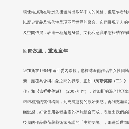
縱使維加斯在歐洲先後發展出截然不同的風格，但這乍看純
以歷史實義及當代性呈現不同世界的聚合。它們展現了人的
及空間佈局，表達一種超越身體、文化和意識形態桎梏的歸
回歸故里，重返童年
維加斯在1964年返回委內瑞拉，也標誌著他作品中女性圖
新，顛覆具像與抽象之間的界限。正如
《阿斯莫德（二）》
作）和
《吉祥物伴遊》
（2007年作），維加斯的混合體形
環環相扣的幾何構圖，到充滿態勢的原始美感，再到充滿童
幽默感，好像是用各種生靈的碎片組合而成，表達出我們的
後期的作品載荷著藝術家所謂的「史前夢境」，那是普世間