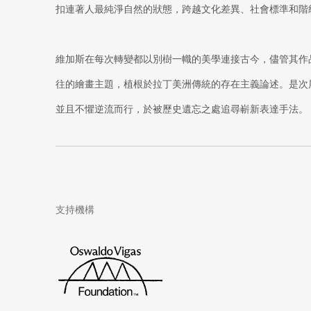
扣連著人最純淨自然的狀態，跨越文化差異、社會標準和階
維加斯在每次轉變都以別樹一幟的美學連接古今，儘管其作
往的繪畫主題，植根於拉丁美洲傳統的存在主義論述。是次
並且不懼逆流而行，於被歷史遺忘之處追尋嶄新表達手法。
支持機構