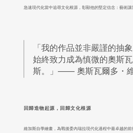
急速現代化當中追尋文化根源，彰顯他的堅定信念：藝術讓
「我的作品並非嚴謹的抽象
始終致力成為慎微的奧斯瓦
斯。」—— 奧斯瓦爾多
・
回歸造物起源，回歸文化根源
維加斯自學繪畫，為戰後委內瑞拉現代化過程中最卓越的前衛