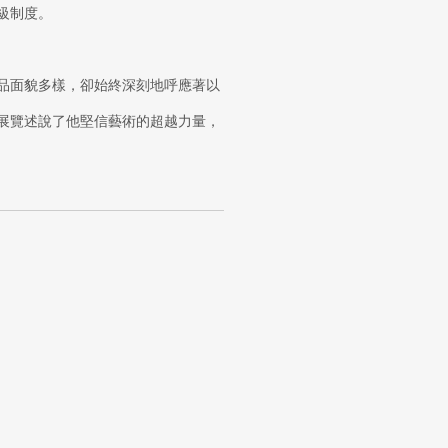
級制度。
品面貌多樣，卻始終深刻地呼應著以
展覽述說了他堅信藝術的超越力量，