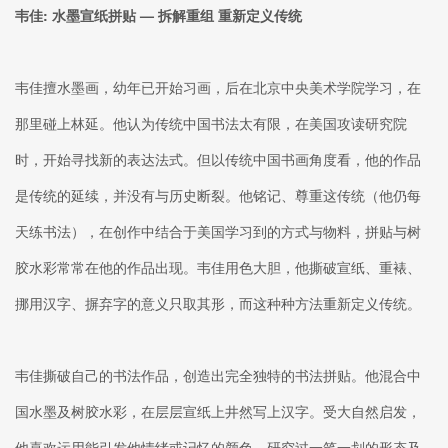
韦佳: 水墨宣纸拼贴
—
拆解重组 重新定义传统
韦佳擅水墨画，幼年已开始习画，后在北京中央美术学院学习，在
那里碰上林延。他认为传统中国书法太有限，在美国攻读研究院
时，开始寻找新的表达法式。但以传统中国书画角度看，他的作品
是传统的延续，并没有与历史断裂。他铭记、尊重这传统（他仍每
天练书法），在创作中结合于美国学习到的方式与物料，拼贴与树
胶水彩常常在他的作品出现。韦佳用色大胆，他撕破宣纸、重裱、
挪用汉字、摒弃字的意义只取其形，而这种种方法重新定义传统。
韦佳撕破自己的书法作品，创造出完全独特的书法拼贴。他混合中
国水墨及树胶水彩，在层层宣纸上井然写上汉字。受大自然启发，
他喜欢运用能引发他情绪或记忆的颜色。研究过一笔一划的形态及