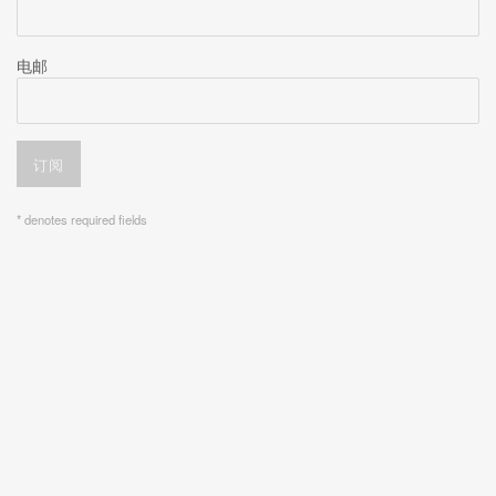
电邮
订阅
* denotes required fields