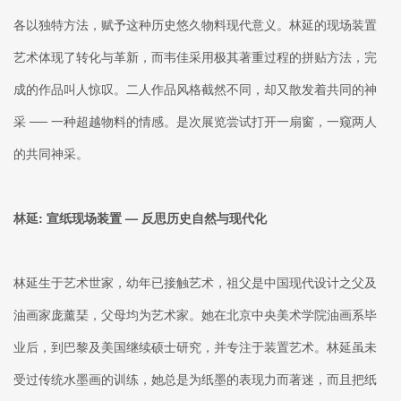
各以独特方法，赋予这种历史悠久物料现代意义。林延的现场装置
艺术体现了转化与革新，而韦佳采用极其著重过程的拼贴方法，完
成的作品叫人惊叹。二人作品风格截然不同，却又散发着共同的神
采 ── 一种超越物料的情感。是次展览尝试打开一扇窗，一窥两人
的共同神采。
林延: 宣纸现场装置
—
反思历史自然与现代化
林延生于艺术世家，幼年已接触艺术，祖父是中国现代设计之父及
油画家庞薰琹，父母均为艺术家。她在北京中央美术学院油画系毕
业后，到巴黎及美国继续硕士研究，并专注于装置艺术。林延虽未
受过传统水墨画的训练，她总是为纸墨的表现力而著迷，而且把纸