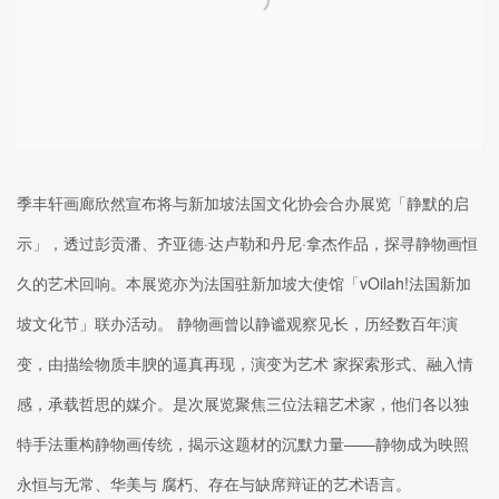
季丰轩画廊欣然宣布将与新加坡法国文化协会合办展览「静默的启
示」，透过彭贡潘、齐亚德·达卢勒和丹尼·拿杰作品，探寻静物画恒
久的艺术回响。本展览亦为法国驻新加坡大使馆「vOilah!法国新加
坡文化节」联办活动。 静物画曾以静谧观察见长，历经数百年演
变，由描绘物质丰腴的逼真再现，演变为艺术 家探索形式、融入情
感，承载哲思的媒介。是次展览聚焦三位法籍艺术家，他们各以独
特手法重构静物画传统，揭示这题材的沉默力量——静物成为映照
永恒与无常、华美与 腐朽、存在与缺席辩证的艺术语言。