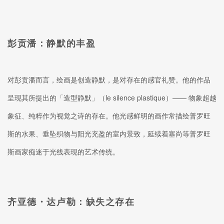
彭贡潘：静默的丰盈
对彭贡潘而言，绘画是创造静默，是对存在的感官礼赞。他的作品
呈现其所提出的「造型静默」（le silence plastique）—— 物象超越
象征、纯粹作为视觉之诗的存在。他光感鲜明的画作常描绘普罗旺
斯的水果、垂坠织物与阳光充盈的室内景致，延续着塞尚等普罗旺
斯画家痴迷于光线表现的艺术传统。
齐亚德・达卢勒：缺失之存在