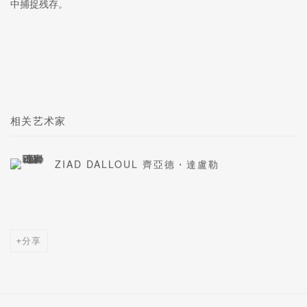
中捕捉残存。
相关艺术家
ZIAD DALLOUL 齊亞德・達盧勒
分享