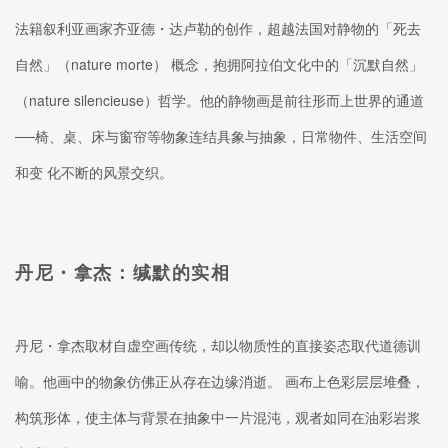
法籍叙利亚画家齐亚德・达卢勒的创作，超越法国对静物的「死去
自然」（nature morte） 概念，抱拥阿拉伯文化中的「沉默自然」
（nature silencieuse）哲学。他的静物画是前往形而上世界的通道
──椅、桌、床与窗帘等物象连结具象与抽象，日常物件、生活空间
和变 化不断的风景交织。
丹尼・拿杰：缄默的实相
丹尼・拿杰取材自虚空画传统，却以物质性的直接姿态取代道德训
喻。他画中的物象仿佛正从存在边缘消逝。 画布上色彩层层堆叠，
构筑形体，使主体与背景在抽象中一片混沌，观者如同在油彩岩浆