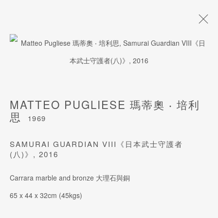
玛蒂奥 ‧ 培利思
1969
生平
作品
风格
展览
艺术博览会
影片
MATTEO PUGLIESE 瑪蒂奧 ‧ 培利
艺术家网站
思
1969
SAMURAI GUARDIAN VIII《日本武士守護者
(八)》
,
2016
订阅我们的电子邮件
姓氏
Carrara marble and bronze 大理石與銅
65 x 44 x 32cm (45kgs)
名字