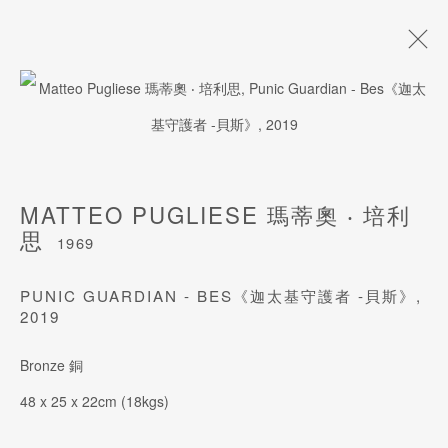
玛蒂奥 ‧ 培利思
1969
生平
作品
风格
展览
艺术博览会
影片
MATTEO PUGLIESE 瑪蒂奧 ‧ 培利
艺术家网站
思
1969
PUNIC GUARDIAN - BES《迦太基守護者 -貝斯》
,
2019
订阅我们的电子邮件
姓氏
Bronze 銅
48 x 25 x 22cm (18kgs)
名字