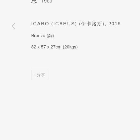
订阅我们的电子邮件
1969
姓氏
ICARO (ICARUS) (伊卡洛斯)
,
2019
Bronze (銅)
* denotes required fields
82 x 57 x 27cm (20kgs)
分享
管理COOKIES