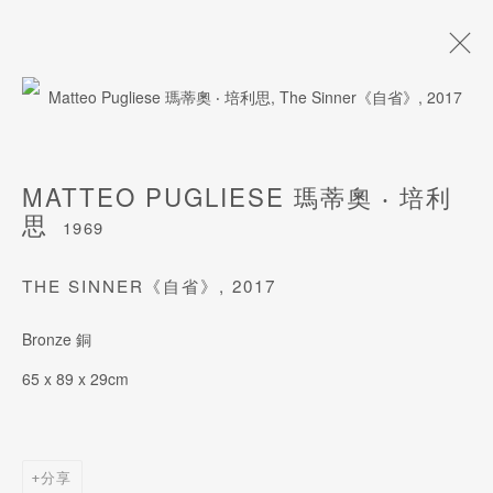
玛蒂奥 ‧ 培利思
1969
MATTEO PUGLIESE 瑪蒂奧 ‧ 培利
生平
作品
风格
展览
艺术博览会
影片
思
1969
艺术家网站
THE SINNER《自省》
,
2017
Bronze 銅
订阅我们的电子邮件
65 x 89 x 29cm
姓氏
分享
名字