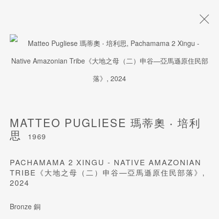
玛蒂奥 ‧ 培利思
1969
生平
作品
风格
展览
艺术博览会
影片
艺术家网站
MATTEO PUGLIESE 瑪蒂奧 ‧ 培利
思
1969
订阅我们的电子邮件
PACHAMAMA 2 XINGU - NATIVE AMAZONIAN
TRIBE《大地之母（二）申谷—亞馬遜原住民部落》
,
姓氏
2024
Bronze 銅
名字