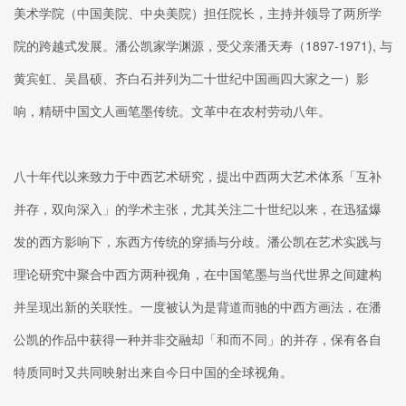
美术学院（中国美院、中央美院）担任院长，主持并领导了两所学
院的跨越式发展。潘公凯家学渊源，受父亲潘天寿（1897-1971), 与
黄宾虹、吴昌硕、齐白石并列为二十世纪中国画四大家之一）影
响，精研中国文人画笔墨传统。文革中在农村劳动八年。
八十年代以来致力于中西艺术研究，提出中西两大艺术体系「互补
并存，双向深入」的学术主张，尤其关注二十世纪以来，在迅猛爆
发的西方影响下，东西方传统的穿插与分歧。潘公凯在艺术实践与
理论研究中聚合中西方两种视角，在中国笔墨与当代世界之间建构
并呈现出新的关联性。一度被认为是背道而驰的中西方画法，在潘
公凯的作品中获得一种并非交融却「和而不同」的并存，保有各自
特质同时又共同映射出来自今日中国的全球视角。